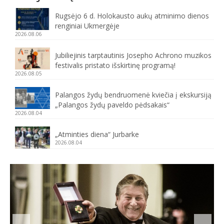
Rugsėjo 6 d. Holokausto aukų atminimo dienos
renginiai Ukmergėje
2026.08.06
Jubiliejinis tarptautinis Josepho Achrono muzikos
festivalis pristato išskirtinę programą!
2026.08.05
Palangos žydų bendruomenė kviečia į ekskursiją
„Palangos žydų paveldo pėdsakais“
2026.08.04
„Atminties diena“ Jurbarke
2026.08.04