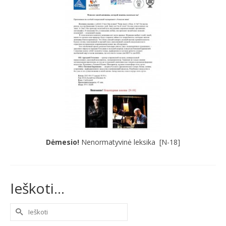
Dėmesio!
Nenormatyvinė leksika [N-1
8]
Ieškoti…