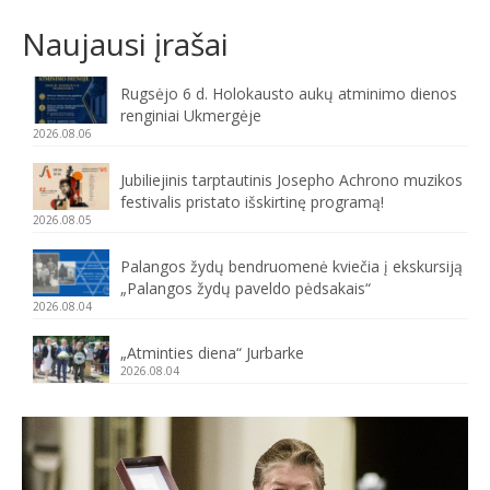
Naujausi įrašai
Rugsėjo 6 d. Holokausto aukų atminimo dienos
renginiai Ukmergėje
2026.08.06
Jubiliejinis tarptautinis Josepho Achrono muzikos
festivalis pristato išskirtinę programą!
2026.08.05
Palangos žydų bendruomenė kviečia į ekskursiją
„Palangos žydų paveldo pėdsakais“
2026.08.04
„Atminties diena“ Jurbarke
2026.08.04