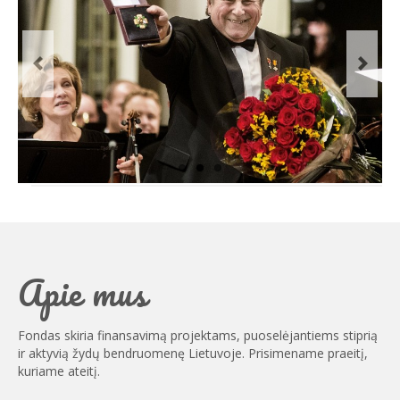
Previous
Next
Apie mus
Fondas skiria finansavimą projektams, puoselėjantiems stiprią
ir aktyvią žydų bendruomenę Lietuvoje. Prisimename praeitį,
kuriame ateitį.