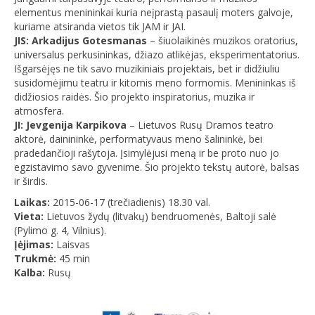
elementus menininkai kuria neįprastą pasaulį moters galvoje,
kuriame atsiranda vietos tik JAM ir JAI.
JIS: Arkadijus Gotesmanas
– šiuolaikinės muzikos oratorius,
universalus perkusininkas, džiazo atlikėjas, eksperimentatorius.
Išgarsėjęs ne tik savo muzikiniais projektais, bet ir didžiuliu
susidomėjimu teatru ir kitomis meno formomis. Menininkas iš
didžiosios raidės. Šio projekto inspiratorius, muzika ir
atmosfera.
JI: Jevgenija Karpikova
– Lietuvos Rusų Dramos teatro
aktorė, dainininkė, performatyvaus meno šalininkė, bei
pradedančioji rašytoja. Įsimylėjusi meną ir be proto nuo jo
egzistavimo savo gyvenime. Šio projekto tekstų autorė, balsas
ir širdis.
Laikas:
2015-06-17 (trečiadienis) 18.30 val.
Vieta:
Lietuvos žydų (litvakų) bendruomenės, Baltoji salė
(Pylimo g. 4, Vilnius).
Įėjimas:
Laisvas
Trukmė:
45 min
Kalba:
Rusų