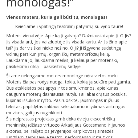
monologas!”
Vienos moters, kuria gali būti tu, monologas!
Kviečiame į ypatingą teatralinį patyrimą su vyno taure!
Moteris vienatvėje. Apie ką Ji galvoja? Dažniausiai apie Jį. O Jis?
Jis visada arti, jos vaizduotėje Jis visada kartu. Ar Jis žino apie
tai? Jis dar visiškai nieko nežino. O Ji? Ji išgyvena sudėtingą
vidinių persikūnijimų, organiškų metamorfozių kelią.
Laukdama Jo, laukdama meilės, Ji keliauja per moteriškų
pasikeitimų ciklą – pasikeitimų širdyje.
Šitame nelengvame moters monologe nėra vietos melui.
Moteris čia pasirodys nuoga, tokia, kokią ją sukūrė pati gamta.
Bus atskleistos paslaptys ir tos smulkmenos, apie kurias
dauguma moterų dažniausiai nutyli. Tai labai drąsus posūkis,
kupinas iššūkio ir ryžto. Pasiruoškite, jausmingas ir įžūlus
tekstas, pripildytas saldaus seksualumo ir lydimas aistringos
muzikos, gali jus nuginkluoti.
Šis neįprastas projektas gimė dėka dviejų ekscentriškų
menininkų (džiazo virtuozo Arkadijaus Gotesmano ir jaunos
aktorės, bei rašytojos Jevgenijos Karpikovos) sintezės.
Jungdami tarpusavyje teatro, performanso ir muzikos