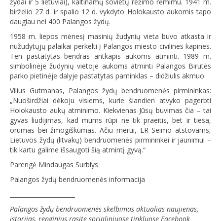
žydai ir 5 lietuviai), kaltinamų sovietų režimo rėmimu. 1941 m.
birželio 27 d. ir spalio 12 d. vykdyto Holokausto aukomis tapo
daugiau nei 400 Palangos žydų.
1958 m. liepos mėnesį masinių žudynių vieta buvo atkasta ir
nužudytųjų palaikai perkelti į Palangos miesto civilines kapines.
Ten pastatytas bendras antkapis aukoms atminti. 1989 m.
simbolinėje žudynių vietoje aukoms atminti Palangos Birutės
parko pietinėje dalyje pastatytas paminklas – didžiulis akmuo.
Vilius Gutmanas, Palangos žydų bendruomenės pirmininkas:
„Nuoširdžiai dėkoju visiems, kurie šiandien atvyko pagerbti
Holokausto aukų atminimo. Kiekvienas Jūsų buvimas čia – tai
gyvas liudijimas, kad mums rūpi ne tik praeitis, bet ir tiesa,
orumas bei žmogiškumas. Ačiū merui, LR Seimo atstovams,
Lietuvos žydų (litvakų) bendruomenės pirmininkei ir jaunimui –
tik kartu galime išsaugoti šią atmintį gyvą.“
Parengė Mindaugas Surblys
Palangos žydų bendruomenės informacija
______________________
Palangos žydų bendruomenės skelbimas aktualias naujienas,
istorijas, renginius rasite socialiniuose tinkluose Facebook