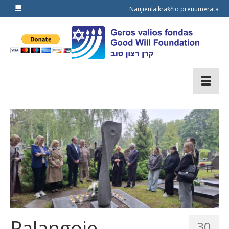
Naujienlaikraščio prenumerata
Palangoje
30