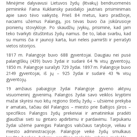
Minėjime dalyvavusi Lietuvos žydų (litvakų) bendruomenės
pirmininkė Faina Kukliansky pasidalijo jautriais prisiminimais
apie savo tėvo vaikystę. Prieš 84 metus, karo pradžioje,
naciams užėmus Palangą, jos tėvas buvo čia įsikūrusioje
pionierių stovykloje. Po skaudžių įvykių, prisiminė, kad jam
teko tvarkyti ištuštintus žydų namus. Be to, labai svarbu, kad
su mumis čia ir jaunoji karta, kuri neleis pamiršti ir perrašyti
vietos istorijos.
1817 m. Palangoje buvo 688 gyventojai. Daugiau nei pusė
palangiškių (439) buvo žydai ir sudarė 64 % visų gyventojų.
1850 m. Palangoje surašyti 729 žydai. 1897 m. Palangoje buvo
2149 gyventojai, iš jų – 925 žydai ir sudarė 43 % visų
gyventojų.
19 amžiaus pabaigoje žydai Palangoje gyveno aktyvų
visuomeninį gyvenimą. Palangos žydai savo veiklos kryptimi
mažai skyrėsi nuo kitų regiono štetlų žydų – užsiėmė prekyba
ir amatais, tačiau dėl Palangos – miesto prie Baltijos jūros –
specifikos Palangos žydų prekeiviai ir amatininkai pradėti
glaudžiai sieti su gintaro apdirbimu ir pardavimu. Tarpukariu
žydai užėmė pareigas Palangos valsčiaus taryboje, vėliau ir
miesto administracijoje. Palangoje veikė žydų smulkaus