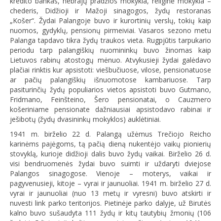
kredito bankas, hebrajų pradžios mokykla, religinė mokykla –
chederis, Didžioji ir Mažoji sinagogos, žydų restoranas
„Košer“. Žydai Palangoje buvo ir kurortinių verslų, tokių kaip
nuomos, gydyklų, pensionų pirmeiviai. Vasaros sezono metu
Palanga tapdavo tikra žydų traukos vieta. Rugpjūtis tarpukario
periodu tarp palangiškių nuomininkų buvo žinomas kaip
Lietuvos rabinų atostogų mėnuo. Atvykusieji žydai galėdavo
plačiai rinktis kur apsistoti: viešbučiuose, vilose, pensionatuose
ar pačių palangiškių išnuomotose kambariuose. Tarp
pasiturinčių žydų populiarios vietos apsistoti buvo Gutmano,
Fridmano, Feinšteino, Šero pensionatai, o Cauzmero
košeriniame pensionate dažniausiai apsistodavo rabinai ir
ješibotų (žydų dvasininkų mokyklos) auklėtiniai.
1941 m. birželio 22 d. Palangą užėmus Trečiojo Reicho
karinėms pajėgoms, tą pačią dieną nukentėjo vaikų pionierių
stovyklą, kurioje didžioji dalis buvo žydų vaikai. Birželio 26 d.
visi bendruomenės žydai buvo suimti ir uždaryti dviejose
Palangos sinagogose. Vienoje – moterys, vaikai ir
pagyvenusieji, kitoje – vyrai ir jaunuoliai. 1941 m. birželio 27 d.
vyrai ir jaunuoliai (nuo 13 metų ir vyresni) buvo atskirti ir
nuvesti link parko teritorijos. Pietinėje parko dalyje, už Birutės
kalno buvo sušaudyta 111 žydų ir kitų tautybių žmonių (106