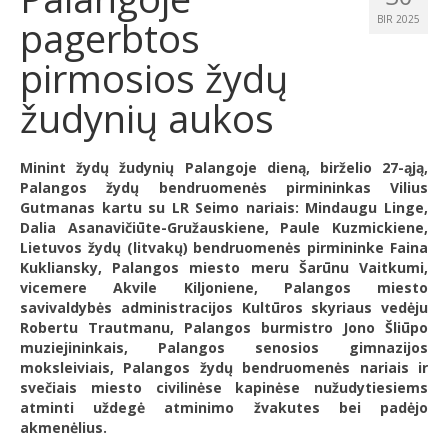
pagerbtos
BIR 2025
pirmosios žydų
žudynių aukos
Minint žydų žudynių Palangoje dieną, birželio 27-ąją,
Palangos žydų bendruomenės pirmininkas Vilius
Gutmanas kartu su LR Seimo nariais: Mindaugu Linge,
Dalia Asanavičiūte-Gružauskiene, Paule Kuzmickiene,
Lietuvos žydų (litvakų) bendruomenės pirmininke Faina
Kukliansky, Palangos miesto meru Šarūnu Vaitkumi,
vicemere Akvile Kiljoniene, Palangos miesto
savivaldybės administracijos Kultūros skyriaus vedėju
Robertu Trautmanu, Palangos burmistro Jono Šliūpo
muziejininkais, Palangos senosios gimnazijos
moksleiviais, Palangos žydų bendruomenės nariais ir
svečiais miesto civilinėse kapinėse nužudytiesiems
atminti uždegė atminimo žvakutes bei padėjo
akmenėlius.