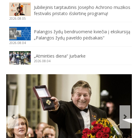
Jubiliejinis tarptautinis Josepho Achrono muzikos
festivalis pristato išskirtinę programą!
2026.08.05
Palangos žydų bendruomenė kviečia į ekskursiją
„Palangos žydų paveldo pėdsakais“
2026.08.04
„Atminties diena“ Jurbarke
2026.08.04
Previous
Next