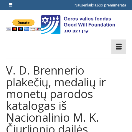
Naujienlaikraščio prenumerata
V. D. Brennerio
plakečių, medalių ir
monetų parodos
katalogas iš
Nacionalinio M. K.
Čiurlionio dailės