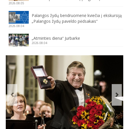
2026.08.05
Palangos žydų bendruomenė kviečia į ekskursiją
„Palangos žydų paveldo pėdsakais“
2026.08.04
„Atminties diena“ Jurbarke
2026.08.04
Previous
Next