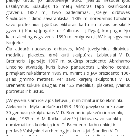
padėjo tėvui, jo dirbtuvėlėje atliko įvairius nesudėtingus
užsakymus. Sulaukęs 16 metų Viktoras tapo kvalifikuotu
graveriu. 1887 m., tėvo padedamas, įsteigė dirbtuves
Šiauliuose ir dirbo savarankiškai. 1889 m. norėdamas tobulinti
savo profesinius įgūdžius Viktoras kartu su tėvais persikėlė
gyventi į Kauną (pagal kitus šaltinius – į Rygą), kur pagarsėjo
kaip talentingas graveris. 1890 m. emigravo į JAV ir apsigyveno
Niujorke.
Čia atidarė nuosavas dirbtuves, kūrė juvelyrinius dirbinius,
medalius, plaketes, ėmė kurti skulptūras. Labiausiai V. D.
Brenneris išgarsėjo 1907 m. sukūręs prezidento Abrahamo
Lincolno atvaizdą, kuris buvo panaudotas Linkolno centui,
pirmąkart nukaldintam 1909 m. minint šio JAV prezidento 100-
ąsias gimimo metines. Per savo karjerą skulptorius V. D.
Brenneris sukūrė daugiau nei 125 medalius, plaketes, įvairius
portretus ir biustus.
JAV gyvenusiam išeivijos lietuviui, numizmatui ir kolekcininkui
Aleksandrui Mykolui Račkui (1893–1965) pavyko surinkti apie
30 geriausių skulptoriaus V. D. Brennerio plakečių ir medalių
rinkinį. 1935 m. A. M. Račkus atvežė į Lietuvą savo surinktą
numizmatikos kolekciją ir V. D. Brennerio darbų rinkinį ir
perdavė Valstybinei archeologijos komisijai. Šiandien V. D.