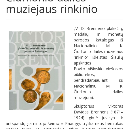
muziejaus rinkinio
„V. D. Brennerio plakečių,
medalių ir monetų
parodos katalogas iš
Nacionalinio M. K.
Čiurlionio dailės muziejaus
rinkinio“ išleistas Šiaulių
apskrities
Povilo
Višinskio
viešosios
bibliotekos,
bendradarbiaujant su
Nacionaliniu M. K.
Čiurlionio dailės
muziejumi.
Skulptorius Viktoras
Davidas Brenneris (1871–
1924) gimė juvelyro ir
antspaudų gamintojo šeimoje. Paaugęs trylikametis berniukas