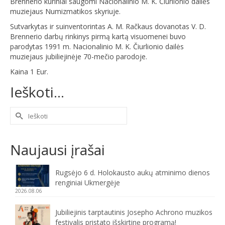
Brennerio kūriniai saugomi Nacionalinio M. K. Čiurlionio dailės
muziejaus Numizmatikos skyriuje.
Sutvarkytas ir suinventorintas A. M. Račkaus dovanotas V. D.
Brennerio darbų rinkinys pirmą kartą visuomenei buvo
parodytas 1991 m. Nacionalinio M. K. Čiurlionio dailės
muziejaus jubiliejinėje 70-mečio parodoje.
Kaina 1 Eur.
Ieškoti…
Naujausi įrašai
Rugsėjo 6 d. Holokausto aukų atminimo dienos
renginiai Ukmergėje
2026.08.06
Jubiliejinis tarptautinis Josepho Achrono muzikos
festivalis pristato išskirtinę programą!